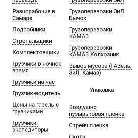
переезда
Грузоперевозки ЗиЛ
Разнорабочие в
Грузоперевозки ЗиЛ
Самаре
Бычок
Подсобники
Грузоперевозки
КАМАЗ
Стропальщики
Грузоперевозки
Комплектовщики
КАМАЗ Колхозник
Грузчики в ночное
Вывоз мусора (ГАЗель,
время
ЗиЛ, Камаз)
Грузчики на час
Упаковка
Грузчик-водитель
Цены на газель с
Воздушно
грузчиками
пузырьковая пленка
Грузчики-
Стрейч пленка
экспедиторы
Скотч